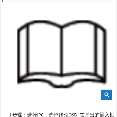
l
步骤：选择
，选择修改
在弹出的输入框
IPC
OSD ,