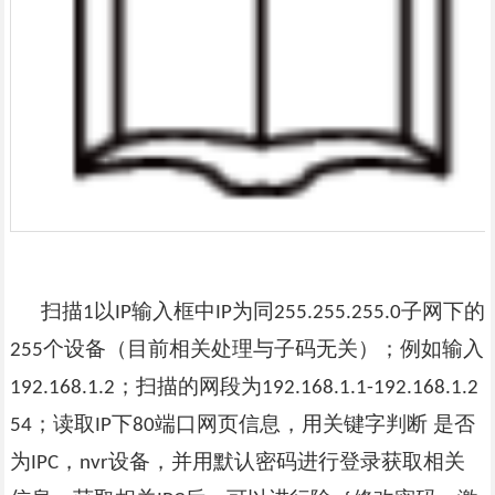
扫描
以
输入框中
为同
子网下的
1
IP
IP
255.255.255.0
个设备（目前相关处理与子码无关）；例如输入
255
；扫描的网段为
192.168.1.2
192.168.1.1-192.168.1.2
；读取
下
端口网页信息，用关键字判断 是否
54
IP
80
为
，
设备，并用默认密码进行登录获取相关
IPC
nvr