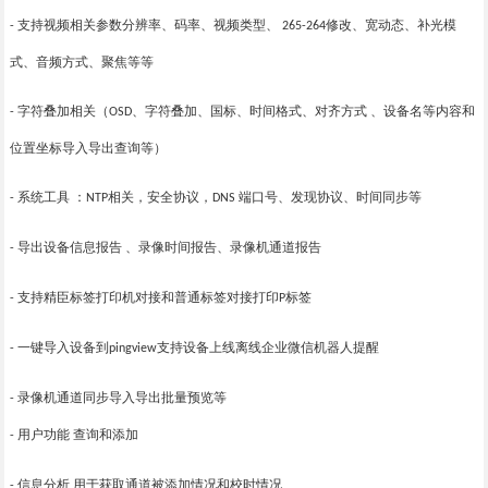
支持视频相关参数分辨率、码率、视频类型、
修改、宽动态、补光模
-
265-264
式、音频方式、聚焦等等
字符叠加相关（
、字符叠加、国标、时间格式、对齐方式 、设备名等内容和
-
OSD
位置坐标导入导出查询等）
系统工具 ：
相关，安全协议，
端口号、发现协议、时间同步等
-
NTP
DNS
导出设备信息报告 、录像时间报告、录像机通道报告
-
支持精臣标签打印机对接和普通标签对接打印
标签
-
P
一键导入设备到
支持设备上线离线企业微信机器人提醒
-
pingview
录像机通道同步导入导出批量预览等
-
用户功能
查询和添加
-
信息分析 用于获取通道被添加情况和校时情况
-