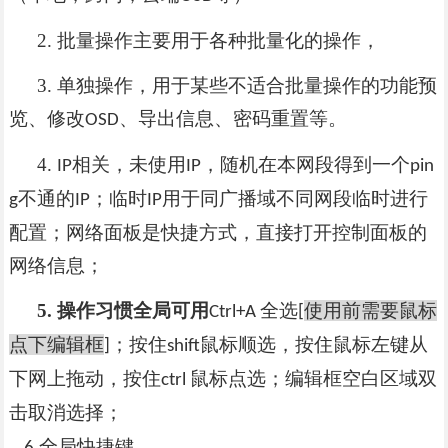
2.
批量操作主要用于各种批量化的操作，
3.
单独操作，用于某些不适合批量操作的功能预
览、修改
、导出信息、密码重置等。
OSD
4.
相关，未使用
，随机在本网段得到一个
IP
IP
pin
不通的
；临时
用于同广播域不同网段临时进行
g
IP
IP
配置；网络面板是快捷方式，直接打开控制面板的
网络信息；
5.
操作习惯全局可用
全选
使用前需要鼠标
Ctrl+A
[
点下编辑框
；按住
鼠标顺选，按住鼠标左键从
]
shift
下网上拖动，按住
鼠标点选；编辑框空白区域双
ctrl
击取消选择；
全局快捷键