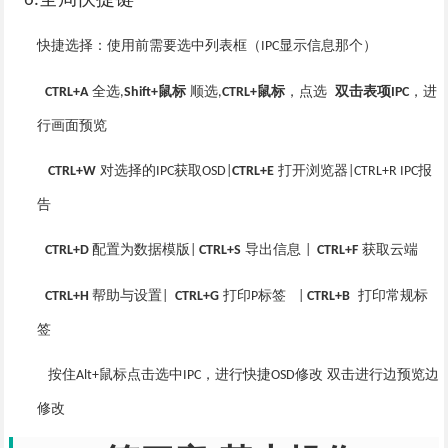
6.
快捷选择：使用前需要选中列表框（
显示信息那个）
IPC
全选
鼠标
顺选
鼠标
，点选
双击表项
，进
CTRL+A
,
Shift+
,
CTRL+
IPC
行画面预览
对选择的
获取
打开浏览器
报
CTRL+W
IPC
OSD|
CTRL+E
|CTRL+R IPC
告
配置为数据模版
导出信息
获取云端
CTRL+D
|
CTRL+S
|
CTRL+F
帮助与设置
打印
标签
打印常规标
CTRL+H
|
CTRL+G
P
|
CTRL+B
签
按住
鼠标点击选中
，进行快捷
修改 双击进行边预览边
Alt+
IPC
OSD
修改